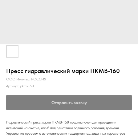
Пресс гидравлический марки ПКМВ-160
ООО Импульс, РОССИЯ
Артикул:
ipkmv160
Отправить заявку
Гидравлический пресс марки ПКМВ-160 предназначен для проведения
испытаний на сжатие, изгиб под действием заданного давления, времени.
Управление прессом с автоматическим поддержанием заданных параметров