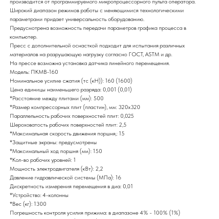
производится от программируемого микропроцессорного пульта оператора.
Широкий диапазон режимов работы с меняющимися технологическими
параметрами придает универсальность оборудованию.
Предусмотрена возможность передачи параметров графика процесса в
компьютер.
Пресс с дополнительной оснасткой подходит для испытания различных
материалов на разрушающую нагрузку согласно ГОСТ, ASTM и др.
На прессе возможна установка датчика линейного перемещения.
Модель: ПКМВ-160
Номинальное усилие сжатия (тс (кН)): 160 (1600)
Цена единицы наименьшего разряда: 0,001 (0,01)
*Расстояние между плитами (мм): 500
*Размер компрессорных плит (пластин), мм: 320х320
Параллельность рабочих поверхностей плит: 0,025
Шероховатость рабочих поверхностей плит: 2,5
*Максимальная скорость движения поршня,: 15
*Защитные экраны: предусмотрены
*Максимальный ход поршня (мм): 150
*Кол-во рабочих уровней: 1
Мощность электродвигателя (кВт): 2,2
Давление гидравлической системы (МПа): 16
Дискретность измерения перемещения в диа: 0,01
*Устройство: 4-колонны
*Вес (кг): 1300
Погрешность контроля усилия прижима: в диапазоне 4% - 100% (1%)